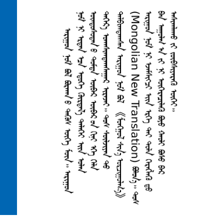
ᠨᠢᠭᠡᠳᠦᠭᠡᠷ ᠺᠣᠷᠢᠨᠲ
ᠬᠣᠶᠠᠳᠤᠭᠠᠷ ᠺᠣᠷᠢᠨᠲ